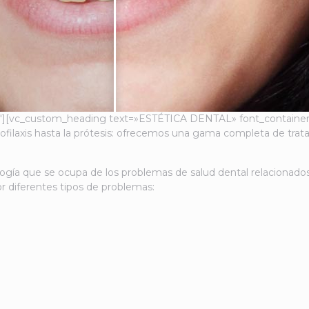
″][vc_custom_heading text=»ESTÉTICA DENTAL» font_container=»t
filaxis hasta la prótesis: ofrecemos una gama completa de tra
logía que se ocupa de los problemas de salud dental relacionados
r diferentes tipos de problemas: