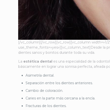
[/vc_column][/vc_row][vc_row][vc_column width=»1/2
use_theme_fonts=»yes»][vc_column_text]Desde la pro
dientes sanos y bonitos durante toda su vida.
La
estética dental
es una especialidad de la odonto
básicamente en lograr una sonrisa perfecta, afeada po
Asimetría dental.
Separación entre los dientes anteriores.
Cambio de coloración.
Caries en la parte más cercana a la encía.
Fracturas de los dientes.