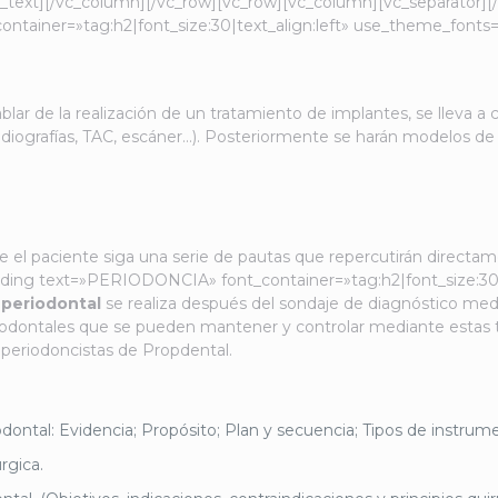
umn_text][/vc_column][/vc_row][vc_row][vc_column][vc_separator]
ainer=»tag:h2|font_size:30|text_align:left» use_theme_fonts=
lar de la realización de un tratamiento de implantes, se lleva a 
adiografías, TAC, escáner…). Posteriormente se harán modelos de
 el paciente siga una serie de pautas que repercutirán directa
ding text=»PERIODONCIA» font_container=»tag:h2|font_size:30|
 periodontal
se realiza después del sondaje de diagnóstico media
odontales que se pueden mantener y controlar mediante estas té
 periodoncistas de Propdental.
odontal: Evidencia; Propósito; Plan y secuencia; Tipos de instrume
rgica.