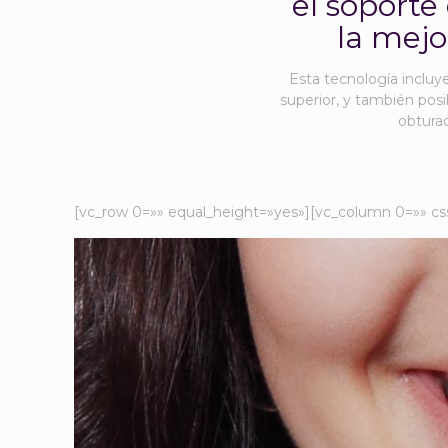
el soporte
la mejo
Esta tecnología incluy
superior, y también posib
obturac
[vc_row 0=»» equal_height=»yes»][vc_column 0=»» cs