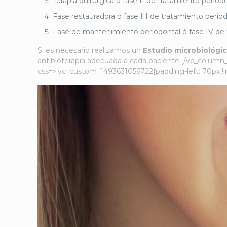
Terapia quirúrgica ó fase II de tratamiento periodo
Fase restauradora ó fase III de tratamiento period
Fase de mantenimiento periodontal ó fase IV de t
Si es necesario realizamos un
Estudio microbiológi
antibioterapia adecuada a cada paciente.[/vc_colum
css=».vc_custom_1493631056722{padding-left: 70px !i