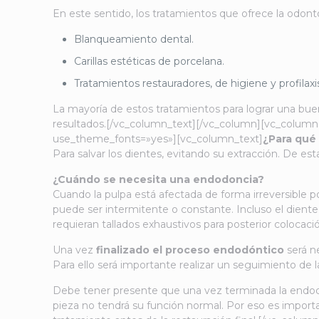
En este sentido, los tratamientos que ofrece la odont
Blanqueamiento dental.
Carillas estéticas de porcelana.
Tratamientos restauradores, de higiene y profilaxi
La mayoría de estos tratamientos para lograr una bu
resultados.[/vc_column_text][/vc_column][vc_column
use_theme_fonts=»yes»][vc_column_text]
¿Para qué
Para salvar los dientes, evitando su extracción. De e
¿Cuándo se necesita una endodoncia?
Cuando la pulpa está afectada de forma irreversible por
puede ser intermitente o constante. Incluso el dien
requieran tallados exhaustivos para posterior colocac
Una vez
finalizado el proceso endodóntico
será n
Para ello será importante realizar un seguimiento de 
Debe tener presente que una vez terminada la endodonc
pieza no tendrá su función normal. Por eso es importa