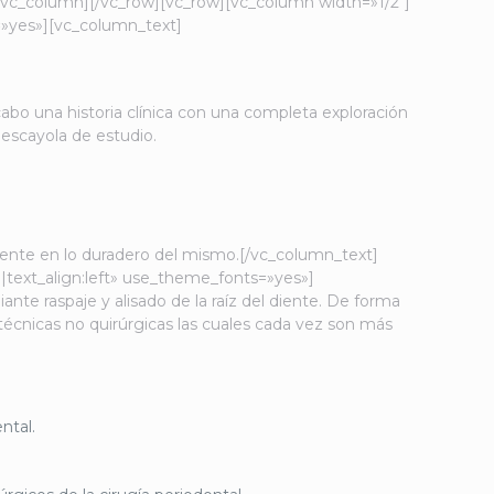
[/vc_column][/vc_row][vc_row][vc_column width=»1/2″]
»yes»][vc_column_text]
cabo una historia clínica con una completa exploración
 escayola de estudio.
mente en lo duradero del mismo.[/vc_column_text]
text_align:left» use_theme_fonts=»yes»]
nte raspaje y alisado de la raíz del diente. De forma
cnicas no quirúrgicas las cuales cada vez son más
ntal.