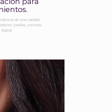
ración para
mientos.
dodoncia de una calidad
adores (carillas, coronas,
digital.