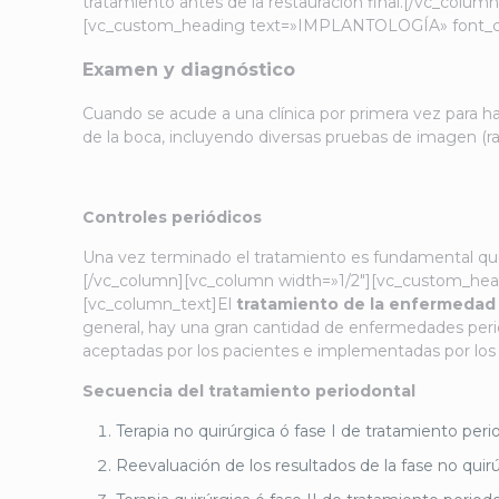
tratamiento antes de la restauración final.[/vc_col
[vc_custom_heading text=»IMPLANTOLOGÍA» font_cont
Examen y diagnóstico
Cuando se acude a una clínica por primera vez para hab
de la boca, incluyendo diversas pruebas de imagen (r
Controles periódicos
Una vez terminado el tratamiento es fundamental que
[/vc_column][vc_column width=»1/2″][vc_custom_hea
[vc_column_text]El
tratamiento de la enfermedad
general, hay una gran cantidad de enfermedades peri
aceptadas por los pacientes e implementadas por los
Secuencia del tratamiento periodontal
Terapia no quirúrgica ó fase I de tratamiento peri
Reevaluación de los resultados de la fase no quirú