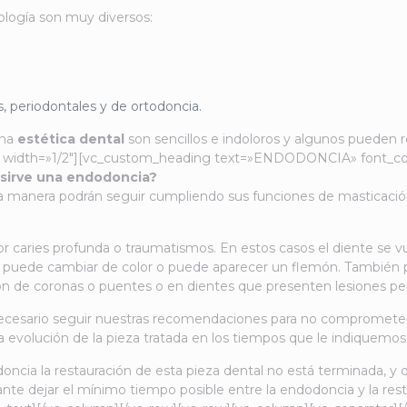
ología son muy diversos:
s, periodontales y de ortodoncia.
ena
estética dental
son sencillos e indoloros y algunos pueden r
 width=»1/2″][vc_custom_heading text=»ENDODONCIA» font_conta
 sirve una endodoncia?
sta manera podrán seguir cumpliendo sus funciones de masticación
 caries profunda o traumatismos. En estos casos el diente se vuelve
te puede cambiar de color o puede aparecer un flemón. También 
ión de coronas o puentes o en dientes que presenten lesiones pe
ecesario seguir nuestras recomendaciones para no comprometer 
la evolución de la pieza tratada en los tiempos que le indiquemos
ia la restauración de esta pieza dental no está terminada, y que
nte dejar el mínimo tiempo posible entre la endodoncia y la resta