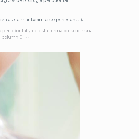
úrgicos de la cirugía periodontal
ervalos de mantenimiento periodontal).
 periodontal y de esta forma prescribir una
c_column 0=»»