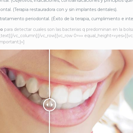
ntal. (Objetivos, indicaciones, contraindicaciones y principios quir
ontal. (Terapia restauradora con y sin implantes dentales).
ratamiento periodontal. (Éxito de la terapia, cumplimiento e int
co
para detectar cuales son las bacterias q predominan en la bolsa
n_text][/vc_column][/vc_row][vc_row 0=»» equal_height=»yes»][v
mportant;}»]