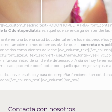
2″][vc_custom_heading text=»ODONTOPEDIATRÍA» font_container=
de la Odontopediatría
es aquel que se encarga de atender las 
 mantener una buena salud bucodental entre los más pequeños y
sí como también no nos debemos olvidar que la
correcta erupci
 conocidos como dientes de leche.[/vc_column_text][/vc_colum
ont_size:30|text_align:left» use_theme_fonts=»yes»][vc_column
la funcionalidad de un diente deteriorado. A día de hoy tenemos
rma, cada paciente podrá optar por aquella que mejor se ajuste a
ada, a nivel estético y para desempeñar funciones tan cotidian
dos.[/vc_column_text][/vc_column][/vc_row]
Contacta con nosotros