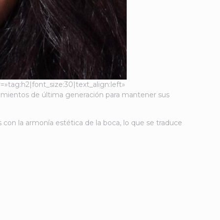
ag:h2|font_size:30|text_align:left»
tamientos de última generación para mantener sus
 con la armonía estética de la boca, lo que se traduce