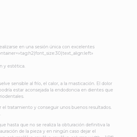
ealizarse en una sesión única con excelentes
iner=»tag:h2|font_size:30|text_align:left»
 y estética.
 sensible al frío, el calor, a la masticación. El dolor
podría estar aconsejada la endodoncia en dientes que
riodentales.
el tratamiento y conseguir unos buenos resultados.
.
 hasta que no se realiza la obturación definitiva la
uración de la pieza y en ningún caso dejar el