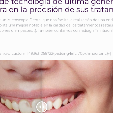
 de tecnología de última gene
ra en la precisión de sus trata
e un Microscopio Dental que nos facilita la realización de una en
ilita una mejora notable en la calidad de los tratamientos restaur
iones o empastes….). También contamos con radiografía intraoral 
s=».vc_custom_1493631056722{padding-left: 70px !important;}»]